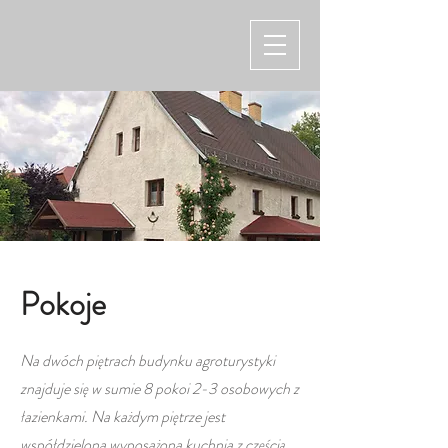
Pokoje
Na dwóch piętrach budynku agroturystyki
znajduje się w sumie 8 pokoi 2-3 osobowych z
łazienkami. Na każdym piętrze jest
współdzielona wyposażona kuchnia z częścią